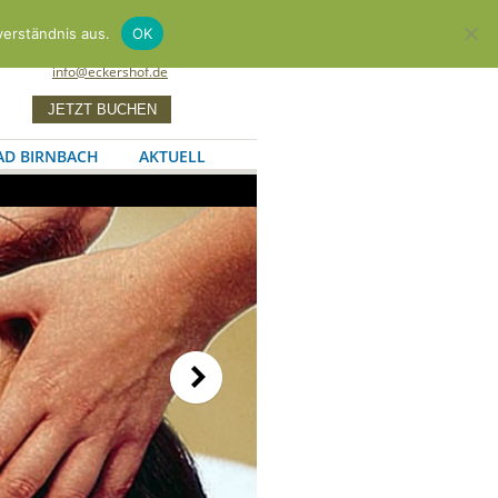
Zum G'sundheitsHotel
verständnis aus.
OK
+49 8563 96600
info@eckershof.de
AD BIRNBACH
AKTUELL