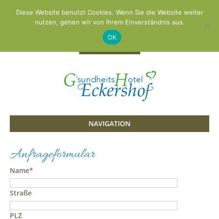
Zum G'sundheitsHotel
Diese Website benutzt Cookies. Wenn Sie die Website weiter
nutzen, gehen wir von Ihrem Einverständnis aus.
+49 8563 96600
info@eckershof.de
OK
NAVIGATION
Anfrageformular
Name*
Straße
PLZ