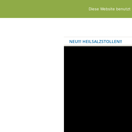
Diese Website benutzt 
NEU!!! HEILSALZSTOLLEN!!
WELLNESS/FREIZEIT
KONT