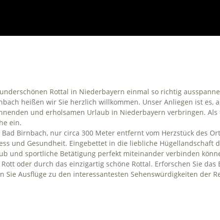
underschönen Rottal in Niederbayern einmal so richtig ausspanne
ach heißen wir Sie herzlich willkommen. Unser Anliegen ist es, all
nenden und erholsamen Urlaub in Niederbayern verbringen. Als f
he ein.
n Bad Birnbach, nur circa 300 Meter entfernt vom Herzstück des Or
s und Gesundheit. Eingebettet in die liebliche Hügellandschaft de
ub und sportliche Betätigung perfekt miteinander verbinden könne
ott oder durch das einzigartig schöne Rottal. Erforschen Sie das
 Sie Ausflüge zu den interessantesten Sehenswürdigkeiten der R