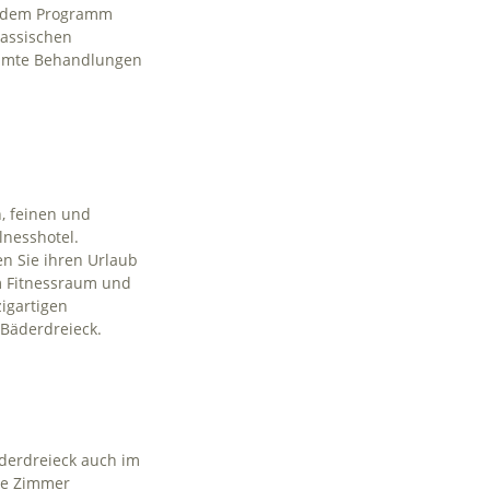
uf dem Programm
lassischen
immte Behandlungen
, feinen und
lnesshotel.
n Sie ihren Urlaub
im Fitnessraum und
igartigen
 Bäderdreieck.
äderdreieck auch im
re Zimmer