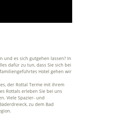
n und es sich gutgehen lassen? In
es dafür zu tun, dass Sie sich bei
amiliengeführtes Hotel gehen wir
tes, der Rottal Terme mit ihrem
s Rottals erleben Sie bei uns
n. Viele Spazier- und
 Bäderdreieck, zu dem Bad
egion.