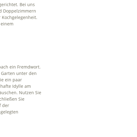
gerichtet. Bei uns
nd Doppelzimmern
r Kochgelegenheit.
i einem
nbach ein Fremdwort.
 Garten unter den
e ein paar
hafte Idylle am
äuschen. Nutzen Sie
chließen Sie
f der
ngelegten