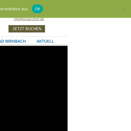
Zum G'sundheitsHotel
verständnis aus.
OK
+49 8563 96600
info@eckershof.de
AD BIRNBACH
AKTUELL