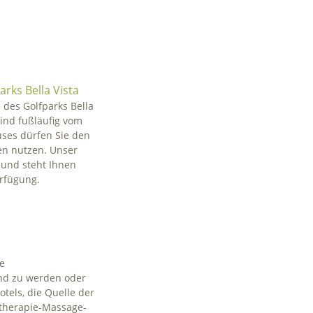
rks Bella Vista
 des Golfparks Bella
sind fußläufig vom
uses dürfen Sie den
en nutzen. Unser
r und steht Ihnen
erfügung.
he
und zu werden oder
tels, die Quelle der
otherapie-Massage-