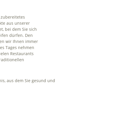
l zubereitetes
kte aus unserer
et, bei dem Sie sich
ifen dürfen. Den
ren wir Ihnen immer
 des Tages nehmen
ielen Restaurants
raditionellen
nis, aus dem Sie gesund und